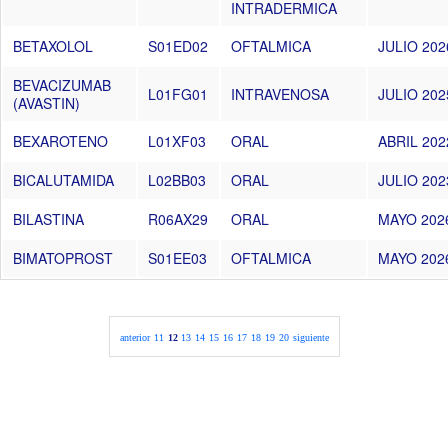
INTRADERMICA
BETAXOLOL
S01ED02
OFTALMICA
JULIO 202
BEVACIZUMAB
L01FG01
INTRAVENOSA
JULIO 202
(AVASTIN)
BEXAROTENO
L01XF03
ORAL
ABRIL 202
BICALUTAMIDA
L02BB03
ORAL
JULIO 202
BILASTINA
R06AX29
ORAL
MAYO 202
BIMATOPROST
S01EE03
OFTALMICA
MAYO 202
anterior
11
12
13
14
15
16
17
18
19
20
siguiente