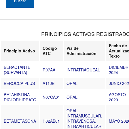
PRINCIPIOS ACTIVOS REGISTRAD
Fecha de
Código
Via de
Principio Activo
Actualiza
ATC
Administración
Texto
BERACTANTE
DICIEMBR
R07AA
INTRATRAQUEAL
(SURVANTA)
2024
BEROCCA PLUS
A11JB
ORAL
JUNIO 20
BETAHISTINA
AGOSTO
N07CA01
ORAL
DICLORHIDRATO
2020
ORAL,
INTRAMUSCULAR,
BETAMETASONA
H02AB01
INTRAVENOSA,
MAYO 202
INTRAARTICULAR,