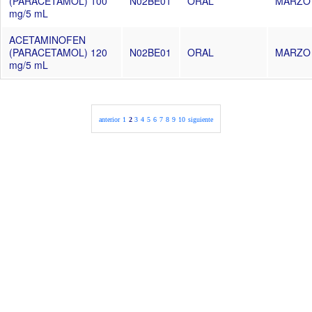
(PARACETAMOL) 100
N02BE01
ORAL
MARZO 
mg/5 mL
ACETAMINOFEN
(PARACETAMOL) 120
N02BE01
ORAL
MARZO 
mg/5 mL
anterior
1
2
3
4
5
6
7
8
9
10
siguiente