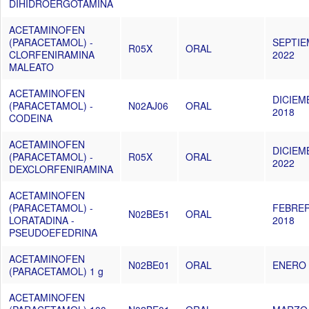
DIHIDROERGOTAMINA
ACETAMINOFEN
(PARACETAMOL) -
SEPTI
R05X
ORAL
CLORFENIRAMINA
2022
MALEATO
ACETAMINOFEN
DICIEM
(PARACETAMOL) -
N02AJ06
ORAL
2018
CODEINA
ACETAMINOFEN
DICIEM
(PARACETAMOL) -
R05X
ORAL
2022
DEXCLORFENIRAMINA
ACETAMINOFEN
(PARACETAMOL) -
FEBRE
N02BE51
ORAL
LORATADINA -
2018
PSEUDOEFEDRINA
ACETAMINOFEN
N02BE01
ORAL
ENERO 
(PARACETAMOL) 1 g
ACETAMINOFEN