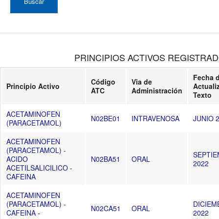
PRINCIPIOS ACTIVOS REGISTRA
Fecha 
Código
Via de
Principio Activo
Actuali
ATC
Administración
Texto
ACETAMINOFEN
N02BE01
INTRAVENOSA
JUNIO 
(PARACETAMOL)
ACETAMINOFEN
(PARACETAMOL) -
SEPTI
ACIDO
N02BA51
ORAL
2022
ACETILSALICILICO -
CAFEINA
ACETAMINOFEN
(PARACETAMOL) -
DICIEM
N02CA51
ORAL
CAFEINA -
2022