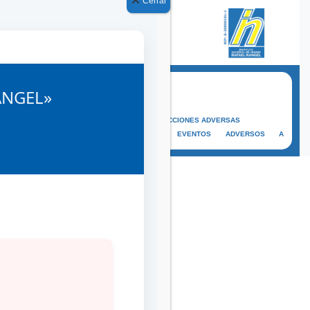
Cerrar
OFICINA VIRTUAL
ANGEL»
CAMPUS VIRTUAL
SISVIFAR
REPORTE DE REACCIONES ADVERSAS
REPORTE DE EVENTOS ADVERSOS A
COSMÉTICOS
PS!
ly Gutierrez Viña, el Instituto
ositivo su participación en la