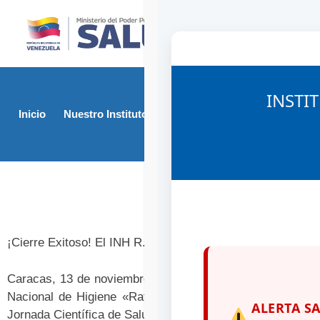
INSTI
Inicio
Nuestro Instituto
Direcciones
Junta Rev
¡INHRR Presente 
¡Cierre Exitoso! El INH R.R. Culmina su Participación en 
Caracas, 13 de noviembre de 2025.bajo la dirección de la
Nacional de Higiene «Rafael Rangel» (INH R.R.) culminó
ALERTA S
Jornada Científica de Salud 2025, evento auspiciado por e