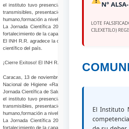
Nº ALSA-
el instituto tuvo presencia en dos stand se exhibieron a
transmisibles, presentación de micro charlas con temas
humano,formación a nivel de postgrado y extensión
LOTE FALSIFICA
La Jornada Científica 2025, bajo el lema “La Ciencia a
CILEXETILO) REGI
fortalecimiento de la capacidad científica nacional.
El INH R.R. agradece la oportunidad brindada por el MPPS 
científico del país.
¡Cierre Exitoso! El INH R.R. Culmina su Participación en 
COMUNI
Caracas, 13 de noviembre de 2025.bajo la dirección de la
Nacional de Higiene «Rafael Rangel» (INH R.R.) culminó
Jornada Científica de Salud 2025, evento auspiciado por e
el instituto tuvo presencia en dos stand se exhibieron a
transmisibles, presentación de micro charlas con temas
El Instituto
humano,formación a nivel de postgrado y extensión
competencias
La Jornada Científica 2025, bajo el lema “La Ciencia a
de su deber 
fortalecimiento de la capacidad científica nacional.