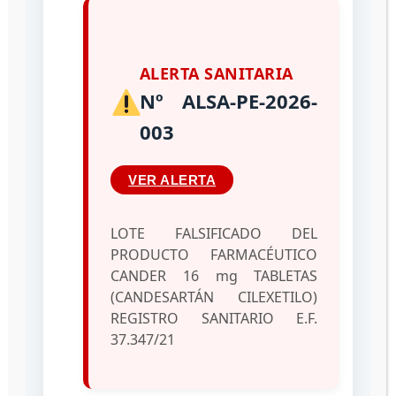
Productos de Uso y
Consumo Humano
ALERTA SANITARIA
Las sospechas de defectos de calidad deben
Nº ALSA-PE-2026-
informarse a la Dirección de Vigilancia
Sanitaria adscrita a la Dirección General de
003
Regulación Sanitaria de Productos de Uso y
Consumo Humano del INHRR, según la opción
VER ALERTA
de su preferencia:
LOTE FALSIFICADO DEL
PRODUCTO FARMACÉUTICO
CANDER 16 mg TABLETAS
(CANDESARTÁN CILEXETILO)
REGISTRO SANITARIO E.F.
37.347/21
Reporte de Defectos de Calidad de