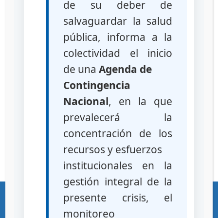
de su deber de
diferentes
salvaguardar la salud
cremas o ungüentos no homogéneos
(capas separadas), presencia de
pública, informa a la
grumos o partículas sólidas
colectividad el inicio
suspensiones que no se redispersan
de una
Agenda de
(se mantiene separado el polvo del
líquido)
Contingencia
presencia de contaminación
Nacional
, en la que
microbiológica
prevalecerá la
jarabes o soluciones con presencia de
concentración de los
partículas
Falta de eficacia
recursos y esfuerzos
institucionales en la
gestión integral de la
«Gente, Ciencia y Tecnología al Servicio de la Salud»
presente crisis, el
Ciudad Universitaria – Los Chaguaramos – Caracas – Republica Bolivariana
monitoreo
de Venezuela – C.P. 1041 Teléfonos (+58 212) 219-1600 / 219-1622 RIF G-