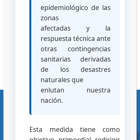
epidemiológico de las
zonas
afectadas y la
respuesta técnica ante
otras contingencias
sanitarias derivadas
de los desastres
naturales que
enlutan nuestra
«Gente, Ciencia y Tecnología al Servicio de la Salud»
nación.
Ciudad Universitaria – Los Chaguaramos – Caracas – Republica Bolivariana
de Venezuela – C.P. 1041 Teléfonos (+58 212) 219-1600 / 219-1622 RIF G-
20000101-1
Esta medida tiene como
objetivo primordial redirigir