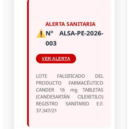
Productos de Uso y
Consumo Humano
ALERTA SANITARIA
Las sospechas de defectos de calidad deben
Nº ALSA-PE-2026-
informarse a la Dirección de Vigilancia
Sanitaria adscrita a la Dirección General de
003
Regulación Sanitaria de Productos de Uso y
Consumo Humano del INHRR, según la opción
VER ALERTA
de su preferencia:
LOTE FALSIFICADO DEL
PRODUCTO FARMACÉUTICO
CANDER 16 mg TABLETAS
(CANDESARTÁN CILEXETILO)
REGISTRO SANITARIO E.F.
37.347/21