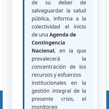
de su deber de
diferentes
salvaguardar la salud
cremas o ungüentos no homogéneos
(capas separadas), presencia de
pública, informa a la
grumos o partículas sólidas
colectividad el inicio
suspensiones que no se redispersan
de una
Agenda de
(se mantiene separado el polvo del
líquido)
Contingencia
presencia de contaminación
Nacional
, en la que
microbiológica
prevalecerá la
jarabes o soluciones con presencia de
partículas
concentración de los
Falta de eficacia
recursos y esfuerzos
institucionales en la
gestión integral de la
«Gente, Ciencia y Tecnología al Servicio de la Salud»
presente crisis, el
Ciudad Universitaria – Los Chaguaramos – Caracas – Republica Bolivariana
monitoreo
de Venezuela – C.P. 1041 Teléfonos (+58 212) 219-1600 / 219-1622 RIF G-