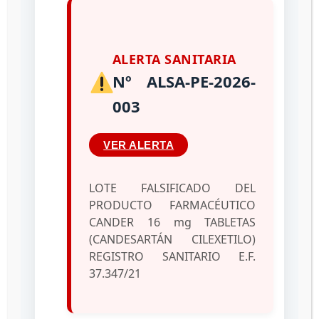
Quienes Somos
Somos la Oficina que coordina y planifica
ALERTA SANITARIA
las líneas de participación ciudadana;
Nº ALSA-PE-2026-
considerando los requerimientos para
003
garantizar el trámite de denuncias, quejas,
reclamos, sugerencias y peticiones de
forma oportuna, adecuada y efectiva,
VER ALERTA
formuladas por los ciudadanos y
ciudadanas que acudan al INH”RR”.
LOTE FALSIFICADO DEL
PRODUCTO FARMACÉUTICO
CANDER 16 mg TABLETAS
Productos y Servicios
(CANDESARTÁN CILEXETILO)
REGISTRO SANITARIO E.F.
Queja , Reclamo o Sugerencia
37.347/21
Contactanos