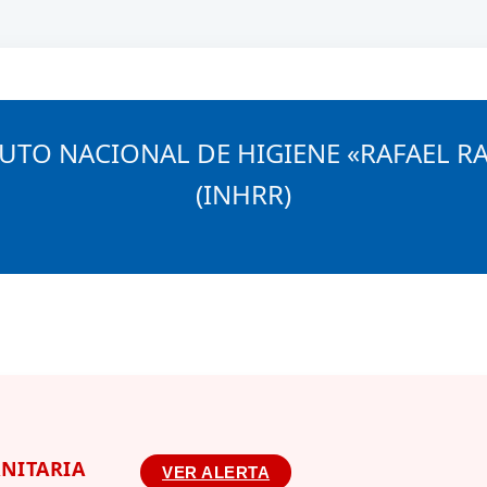
TUTO NACIONAL DE HIGIENE «RAFAEL R
isora
Servicios y Productos
Interactivo
(INHRR)
ANITARIA
VER ALERTA