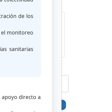
tración de los
, el monitoreo
Industria
as sanitarias
Marco Legal
el apoyo directo a