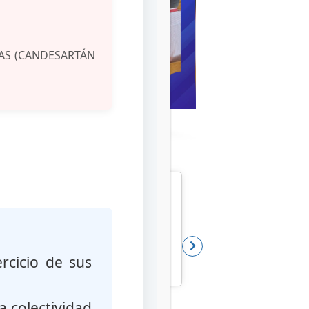
AS (CANDESARTÁN
LEER
Reporte de Fallas de Calidad
Exámenes de Labo
rcicio de sus
a colectividad