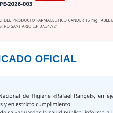
PE-2026-003
DO DEL PRODUCTO FARMACÉUTICO CANDER 16 mg TABLET
STRO SANITARIO E.F. 37.347/21
CADO OFICIAL
e Información de
Notificación de Reacción Adversas
 Nacional de Higiene «Rafael Rangel», en eje
icamentos​
a Medicamentos
 y en estricto cumplimiento
de salvaguardar la salud pública, informa a l