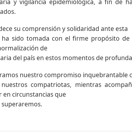
aria y vigilancia epidemiológica, a fin de h
ados.
adece su comprensión y solidaridad ante esta
al ha sido tomada con el firme propósito de
 normalización de
itaria del país en estos momentos de profunda 
teramos nuestro compromiso inquebrantable c
Contáctanos
 nuestros compatriotas, mientras acomp
r en circunstancias que
Nombre y Apellido ó Razón
, superaremos.
Correo Electrónico