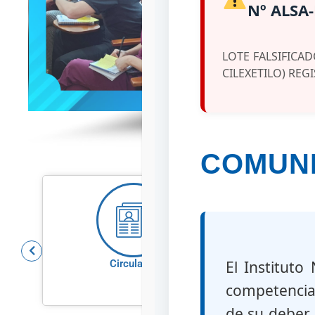
Nº ALSA-
LOTE FALSIFICA
CILEXETILO) REGI
COMUNI
Circulares
Sistema d
El Instituto
Med
competencias
de su deber 