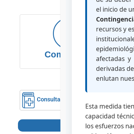
el inicio de 
Contingenci
recursos y e
institucional
epidemiológi
Comunidad
afectadas y 
derivadas de
enlutan nues
Consulta Pública
Cont
Esta medida tien
capacidad técnica
los esfuerzos na