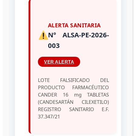
Productos de Uso y
Consumo Humano
ALERTA SANITARIA
Las sospechas de defectos de calidad deben
Nº ALSA-PE-2026-
informarse a la Dirección de Vigilancia
Sanitaria adscrita a la Dirección General de
003
Regulación Sanitaria de Productos de Uso y
Consumo Humano del INHRR, según la opción
VER ALERTA
de su preferencia:
LOTE FALSIFICADO DEL
PRODUCTO FARMACÉUTICO
CANDER 16 mg TABLETAS
(CANDESARTÁN CILEXETILO)
REGISTRO SANITARIO E.F.
37.347/21
Reporte de Defectos de Calidad del