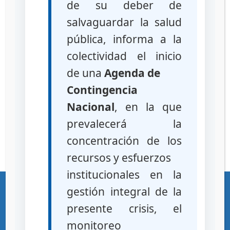
de su deber de
cremas o ungüentos no homogéneos
(capas separadas), presencia de
salvaguardar la salud
grumos o partículas sólidas
pública, informa a la
suspensiones que no se redispersan
colectividad el inicio
(se mantiene separado el polvo del
líquido)
de una
Agenda de
presencia de contaminación
Contingencia
microbiológica
Nacional
, en la que
jarabes o soluciones con presencia de
partículas
prevalecerá la
Falta de eficacia
concentración de los
recursos y esfuerzos
institucionales en la
«Gente, Ciencia y Tecnología al Servicio de la Salud»
gestión integral de la
Ciudad Universitaria – Los Chaguaramos – Caracas – Republica Bolivariana
de Venezuela – C.P. 1041 Teléfonos (+58 212) 219-1600 / 219-1622 RIF G-
presente crisis, el
20000101-1
monitoreo