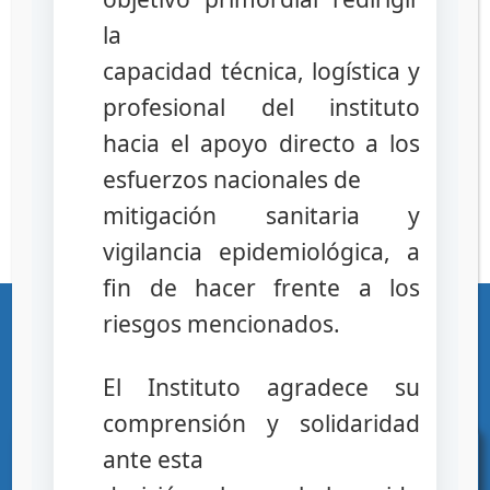
detectar. A menudo están diseñados
la
para que parezcan idénticos a los
productos legítimos aunque a menudo
capacidad técnica, logística y
resultan ineficaces como tratamiento de
profesional del instituto
las enfermedades o afecciones a las
hacia el apoyo directo a los
que están destinados y pueden
conllevar graves consecuencias para la
esfuerzos nacionales de
salud, entre ellas la muerte.
mitigación sanitaria y
vigilancia epidemiológica, a
fin de hacer frente a los
«Gente, Ciencia y Tecnología al Servicio de la Salud»
riesgos mencionados.
Ciudad Universitaria – Los Chaguaramos – Caracas – Republica Bolivariana
de Venezuela – C.P. 1041 Teléfonos (+58 212) 219-1600 / 219-1622 RIF G-
20000101-1
El Instituto agradece su
comprensión y solidaridad
ante esta