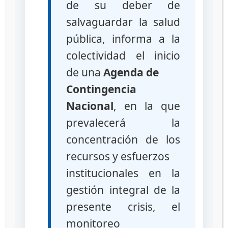
de su deber de
salvaguardar la salud
pública, informa a la
colectividad el inicio
de una
Agenda de
Reporte de Productos Falsificados de
Contingencia
Uso y Consumo Humano de la
Industria
Nacional
, en la que
prevalecerá la
concentración de los
recursos y esfuerzos
institucionales en la
gestión integral de la
presente crisis, el
Consulta de Medicamentos
Falsificados
monitoreo