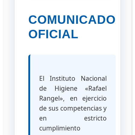
COMUNICADO
Reporte de Productos Falsificados de
OFICIAL
Uso y Consumo Humano del Público
en General
El Instituto Nacional
de Higiene «Rafael
Rangel», en ejercicio
Reporte de Productos Falsificados de
de sus competencias y
Uso y Consumo Humano de los
Profesionales de la Salud
en estricto
cumplimiento