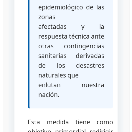
epidemiológico de las
zonas
Recomendaciones:
afectadas y la
Adquiera los medicamentos solo en
respuesta técnica ante
establecimientos farmacéuticos.
otras contingencias
Los productos farmacéuticos
falsificados pueden contener sustancias
sanitarias derivadas
tóxicas, principios activos incorrectos
de los desastres
y/o en cantidades inadecuadas, pueden
naturales que
contener impurezas desconocidas o
incluso estar contaminados,
enlutan nuestra
ocasionando graves daños a la salud.
nación.
Los productos farmacéuticos
falsificados suelen fabricarse en
condiciones higiénicas no adecuada.
Los productos farmacéuticos
Esta medida tiene como
falsificados son muy difíciles de
objetivo primordial redirigir