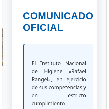
Simón Bolívar de Maiquetía del estado La Guiara, donde
además fue recibido 64 mil 994 plumas-jeringa y
COMUNICADO
repuestos.
OFICIAL
El Instituto Nacional
El Gobierno Bolivariano, sigue fortaleciendo el Sistema
de Higiene «Rafael
Público Nacional de Salud (SPNS), para el bienestar del
Rangel», en ejercicio
pueblo venezolano.
de sus competencias y
en estricto
cumplimiento
Prensa
:
ORIC/A.P.