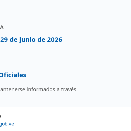
enciación parcial del genoma viral. Con esta última estra
cuatro de las cinco variantes de preocupación en el país 
HA
29 de junio de 2026
de Sistemas Reguladores de Medicamentos
e atención primaria de salud
ficiales
antenerse informados a través
b
gob.ve