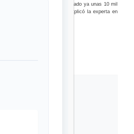
tegia, en Venezuela se han analizado ya unas 10 mil
y dos variantes de interés”, explicó la experta en