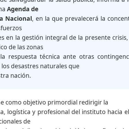
una
Agenda de
a Nacional
, en la que prevalecerá la concen
sfuerzos
 ha permitido reportar v
es en la gestión integral de la presente crisis
co de las zonas
nterés en el país
la respuesta técnica ante otras contingenci
 los desastres naturales que
tra nación.
ctubre se estará llevando a cabo en la Biblioteca Marcel
ción en COVID-19 y patógenos virales emergentes en Venezu
e como objetivo primordial redirigir la
abordarán distintos temas el primer día de actividad, 
?, estrategia venezolana de vigilancia genómica del SARS-
, logística y profesional del instituto hacia 
del SARS-CoV-2 en la ciudad de Caracas, detección del vi
cionales de
n Venezuela, todos estos contenidos en la variabilidad gené