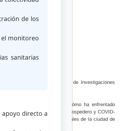
tración de los
ariantes de
, el monitoreo
as sanitarias
 Roche del Instituto Venezolano de Investigaciones
ela”.
entre los que se encuentran: ¿Cómo ha enfrentado
CoV-2, variabilidad genética del hospedero y COVID-
el apoyo directo a
rus SARS-CoV-2 en aguas residuales de la ciudad de
tica.