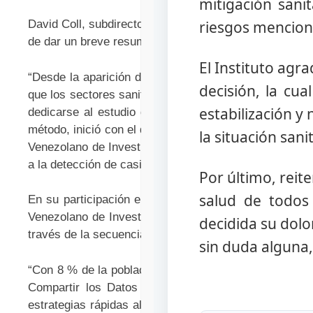
mitigación sanit
riesgos mencion
David Coll, subdirector del IVIC, dio la bienvenida a l
de dar un breve resumen de la aparición del SARS-CoV
El Instituto agr
“Desde la aparición del COVID-19 en el mundo, hasta 
decisión, la cu
que los sectores sanitario y científico tuvieron un r
estabilización y
dedicarse al estudio de este virus y de la enfermeda
método, inició con el diagnóstico molecular del COVID
la situación san
Venezolano de Investigaciones Científicas y posterior
a la detección de casi 550 mil casos positivos por el 
Por último, rei
salud de todos
En su participación en el simposio Flor Pujol, investi
Venezolano de Investigaciones Científicas (IVIC), s
decidida su dolo
través de la secuenciación del genoma completo.
sin duda alguna
“Con 8 % de la población mundial, Latinoamérica ha c
Compartir los Datos de los Virus Gripales (GISAID
estrategias rápidas alternativas a la secuenciación 