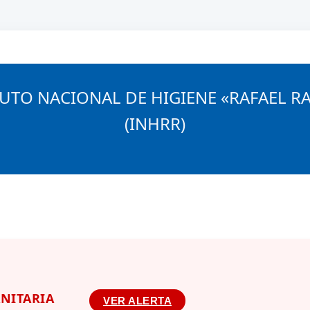
TUTO NACIONAL DE HIGIENE «RAFAEL R
isora
Servicios y Productos
Interactivo
(INHRR)
ANITARIA
VER ALERTA