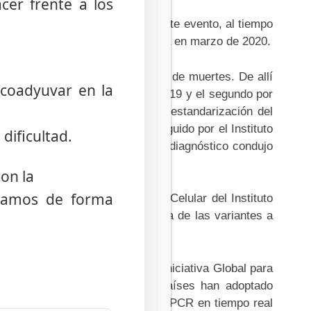
acer frente a los
n la organización de este importante evento, al tiempo
 origen al decreto de la pandemia en marzo de 2020.
y se han producido 6,5 millones de muertes. De allí
 coadyuvar en la
directa de los enfermos de COVID-19 y el segundo por
iene Rafael Rangel, luego de la estandarización del
n la frontera con Colombia, seguido por el Instituto
dificultad.
racuy, entre otros. Este proceso diagnóstico condujo
on la
añamos de forma
tro de Microbiología y Biología Celular del Instituto
comendado la vigilancia genómica de las variantes a
as en la base de datos de la Iniciativa Global para
man, sin embargo, en algunos países han adoptado
ca en sus países. Estas incluyen PCR en tiempo real