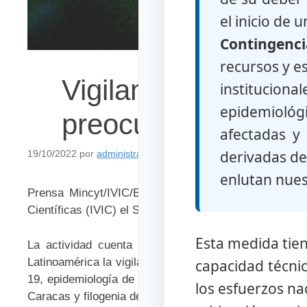
el inicio de 
Contingenci
recursos y e
Vigilancia genómica
institucional
epidemiológi
preocupación y de i
afectadas y 
derivadas de
19/10/2022
por
administrador
enlutan nues
Prensa Mincyt/IVIC/Edith García.- Del 17 al 21 de o
Científicas (IVIC) el Simposio “Avances de investiga
Esta medida tien
La actividad cuenta con un panel de expertos que 
Latinoamérica la vigilancia genómica del SARS-CoV-2
capacidad técnica
19, epidemiología de aguas residuales y monitoreo 
los esfuerzos na
Caracas y filogenia de las variantes del SARS-CoV-2 e