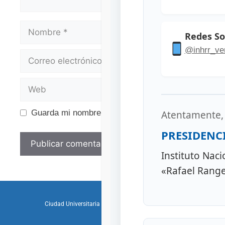
Redes So
@inhrr_ve
Guarda mi nombre, correo electrónico y web en es
Atentamente,
PRESIDENC
Instituto Nac
«Rafael Range
«Gente, Ciencia 
Ciudad Universitaria – Los Chaguaramos – Caracas – Republica B