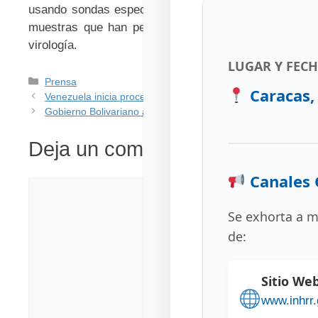
usando sondas específicas para las variantes o secu
muestras que han permitido reportar la sucesión de 
virología.
LUGAR Y FEC
Prensa
Caracas, 
Venezuela inicia proceso de reconocimiento internacional 
Gobierno Bolivariano activa plan de fortalecimiento de red d
Deja un comentario
Canales O
Se exhorta a m
de:
Sitio We
www.inhrr.