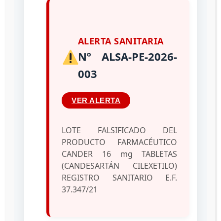
de Salud 2022
06/12/2022
por
administrador
ALERTA SANITARIA
Nº ALSA-PE-2026-
003
VER ALERTA
LOTE FALSIFICADO DEL
PRODUCTO FARMACÉUTICO
CANDER 16 mg TABLETAS
(CANDESARTÁN CILEXETILO)
REGISTRO SANITARIO E.F.
37.347/21
Siguiendo lineamientos en las políticas de salud
del Presidente Constitucional de la República