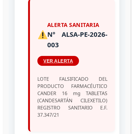
de Salud 2022
06/12/2022
por
administrador
ALERTA SANITARIA
Nº ALSA-PE-2026-
003
VER ALERTA
LOTE FALSIFICADO DEL
PRODUCTO FARMACÉUTICO
CANDER 16 mg TABLETAS
(CANDESARTÁN CILEXETILO)
REGISTRO SANITARIO E.F.
37.347/21
Siguiendo lineamientos en las políticas de salud
del Presidente Constitucional de la República