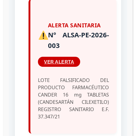
reconocimiento
internacional de
ALERTA SANITARIA
Sistemas
Nº ALSA-PE-2026-
Reguladores de
003
Medicamentos
VER ALERTA
06/10/2022
por
administrador
LOTE FALSIFICADO DEL
PRODUCTO FARMACÉUTICO
CANDER 16 mg TABLETAS
(CANDESARTÁN CILEXETILO)
REGISTRO SANITARIO E.F.
37.347/21