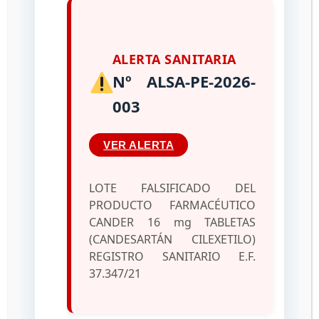
reconocimiento
internacional de
ALERTA SANITARIA
Sistemas
Nº ALSA-PE-2026-
Reguladores de
003
Medicamentos
VER ALERTA
06/10/2022
por
administrador
LOTE FALSIFICADO DEL
PRODUCTO FARMACÉUTICO
CANDER 16 mg TABLETAS
(CANDESARTÁN CILEXETILO)
REGISTRO SANITARIO E.F.
37.347/21