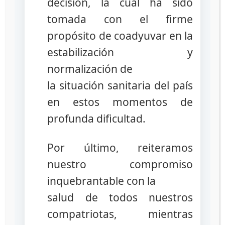
decisión, la cual ha sido
27/09/2022
por
administrador
tomada con el firme
propósito de coadyuvar en la
estabilización y
normalización de
la situación sanitaria del país
en estos momentos de
profunda dificultad.
Por último, reiteramos
nuestro compromiso
inquebrantable con la
El programa de formación en formato
salud de todos nuestros
semipresencial utilizará las tecnologías de
información y comunicación para ampliar la
compatriotas, mientras
participación regional de profesionales de la Red