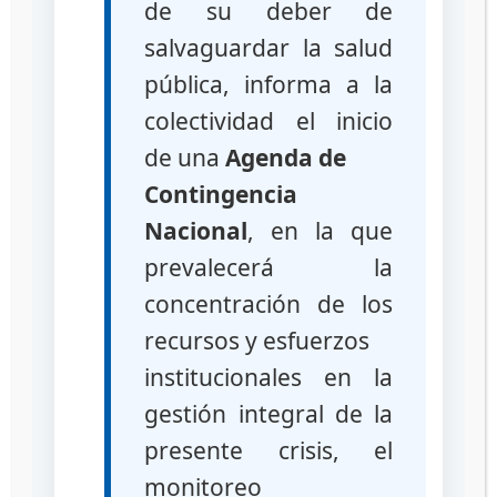
de su deber de
OMS
,
OPS
,
Venezuela
salvaguardar la salud
Deja un comentario
pública, informa a la
colectividad el inicio
Autoridades del
de una
Agenda de
INHRR comparten
Contingencia
Nacional
, en la que
experiencias con
prevalecerá la
Delegados Iraníes
concentración de los
recursos y esfuerzos
03/10/2022
por
administrador
institucionales en la
gestión integral de la
presente crisis, el
monitoreo