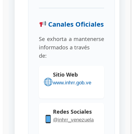
autorizada para
usarse en
Canales Oficiales
Venezuela
Se exhorta a mantenerse
27/09/2022
por
administrador
informados a través
de:
Sitio Web
www.inhrr.gob.ve
Redes Sociales
@inhrr_venezuela