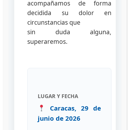
acompañamos de forma
de Laboratorios de Salud Pública de Venezuela.
decidida su dolor en
Esta semana inician los posgrados en las áreas
de Micología Médica y Vigilancia Sanitaria de
circunstancias que
Medicamentos del Instituto Nacional de Higiene
sin duda alguna,
Rafael Rangel (Inhrr), …
Leer más
superaremos.
Prensa
COVID-19
,
INHRR
,
Venezuela
2 comentarios
Vacuna
LUGAR Y FECHA
EpiVacCorona está
Caracas, 29 de
junio de 2026
totalmente